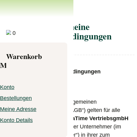
Allgemeine
Geschäftsbedingungen
0
Products search
Warenkorb
Produkte
Mein Konto
Über uns
Allgemeine Geschäftsbedingungen
(Stand März 2020)
Kontakt
Konto
1. Geltung
Bestellungen
1.1.
Die nachfolgenden Allgemeinen
Products search
Meine Adresse
Geschäftsbedingungen („AGB“) gelten für alle
Kaufverträge zwischen
TeaTime VertriebsgmbH
Konto Details
und einem Verbraucher oder Unternehmer (im
Folgenden „Vertragspartner“) in ihrer zum