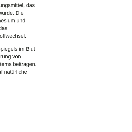
ungsmittel, das
wurde. Die
nesium und
 das
offwechsel.
piegels im Blut
erung von
tems beitragen.
f natürliche