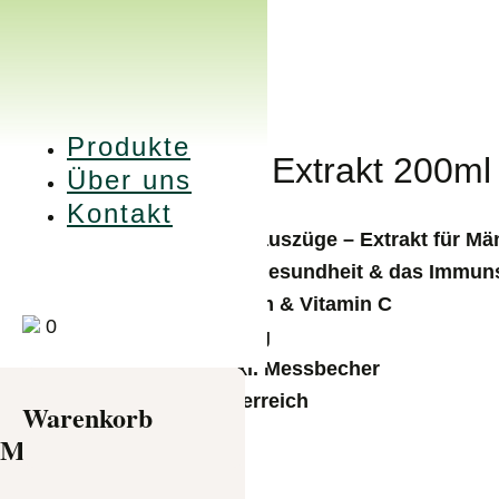
Produkte
Prosta Liquid+ Extrakt 200ml
Über uns
Kontakt
Pflanzliche Kräuterauszüge – Extrakt für Mä
Unterstützt die Zellgesundheit & das Immu
mit Zink, Magnesium & Vitamin C
0
Nahrungsergänzung
200ml Flasche inkl. Messbecher
Hergestellt in Österreich
Products
Warenkorb
search
Mein Konto