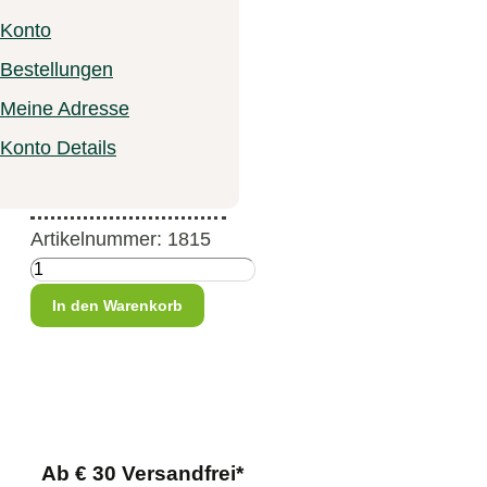
€
8,90
Konto
Bestellungen
Enthält 20% MwSt.
Meine Adresse
(
€
29,67
/ 100 ml)
Konto Details
zzgl.
Versand
Lieferzeit: ca. 1-3 Werktage
Artikelnummer: 1815
Prosta
Liquid+
In den Warenkorb
Extrakt
200ml
Menge
Ab € 30 Versandfrei*