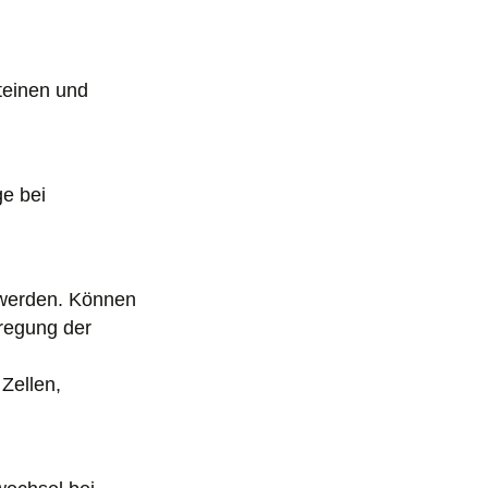
teinen und
e bei
hwerden. Können
regung der
Zellen,