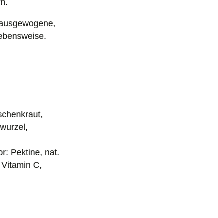
n.
e ausgewogene,
ebensweise.
schenkraut,
wurzel,
r: Pektine, nat.
 Vitamin C,